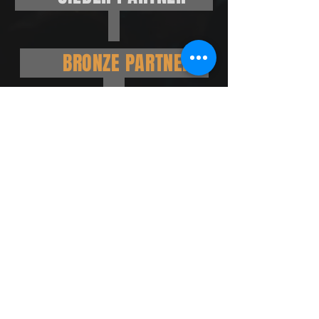
BRONZE PARTNER
Gönner
© 2026 Verein Blues Night
Verein Blues Night Gossau
Lerchenstrasse 44
CH-9200 Gossau SG
harryritz@yahoo.com