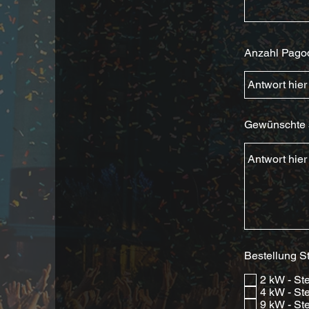
Anzahl Pago
Gewünschte s
Bestellung S
2 kW - St
4 kW - S
9 kW - S