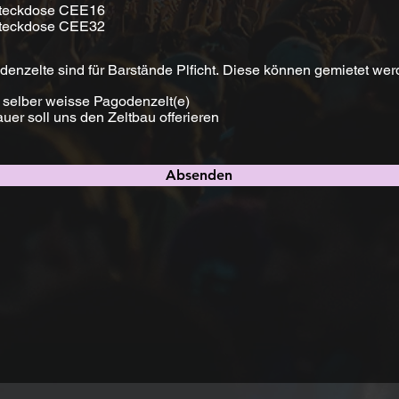
h
Steckdose CEE16
t
Steckdose CEE32
f
e
l
enzelte sind für Barstände Plficht. Diese können gemietet we
d
 selber weisse Pagodenzelt(e)
uer soll uns den Zeltbau offerieren
Absenden