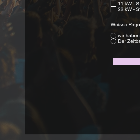
11 kW - 
22 kW - 
Weisse Pagod
wir haben
Der Zeltba