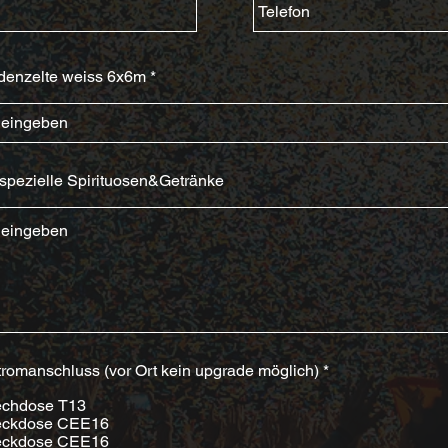
denzelte weiss 6x6m
pezielle Spirituosen&Getränke
P
tromanschluss (vor Ort kein upgrade möglich)
*
f
l
echdose T13
i
teckdose CEE16
c
teckdose CEE16